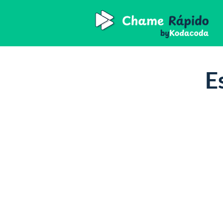
E
Essencial
R$
250
/mês