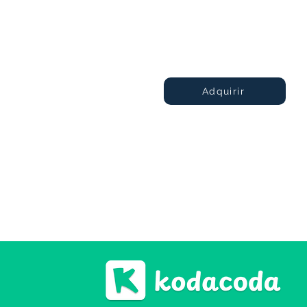
No plano anual
Adquirir