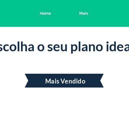
Home
Mais
scolha o seu plano idea
Mais Vendido
Intermediário
R$
350
/mês